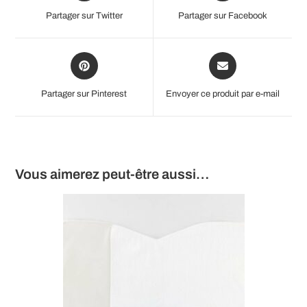
a
a
Partager sur Twitter
Partager sur Facebook
new
new
window
window
Opens
Opens
in
in
a
a
Partager sur Pinterest
Envoyer ce produit par e-mail
new
new
window
window
Vous aimerez peut-être aussi…