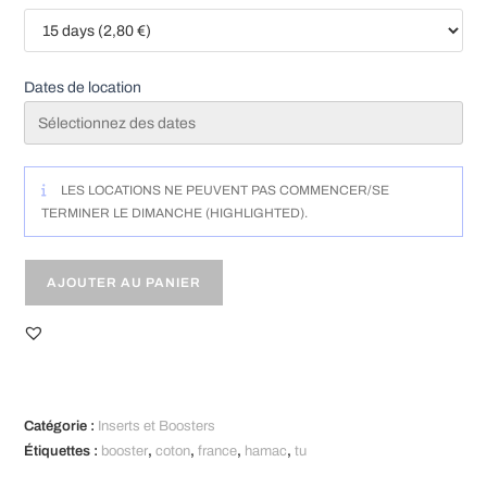
microfibre
Petits
Dessous
Dates de location
-
TU
LES LOCATIONS NE PEUVENT PAS COMMENCER/SE
TERMINER LE DIMANCHE (HIGHLIGHTED).
AJOUTER AU PANIER
A
l
t
Catégorie :
Inserts et Boosters
e
Étiquettes :
booster
,
coton
,
france
,
hamac
,
tu
r