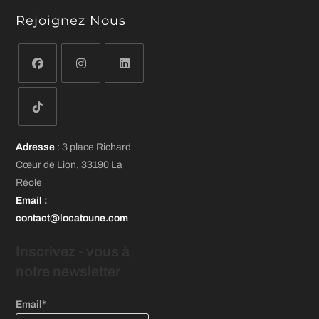
Rejoignez Nous
S’ouvre
S’ouvre
S’ouvre
dans
dans
dans
un
un
un
S’ouvre
nouvel
nouvel
nouvel
Adresse
: 3 place Richard
dans
onglet
onglet
onglet
Cœur de Lion, 33190 La
un
Réole
nouvel
Email
:
onglet
contact@locatoune.com
Inscrivez - vous
à
notre newsletter
Email*