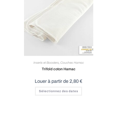
Inserts et Boosters
,
Couches Hamac
Trifold coton Hamac
Louer à partir de
2,80
€
Ce
Sélectionnez des dates
produit
a
plusieurs
variations.
Les
options
peuvent