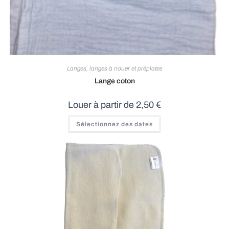
Langes, langes à nouer et préplates
Lange coton
Louer à partir de
2,50
€
Ce
Sélectionnez des dates
produit
a
plusieurs
variations.
Les
options
peuvent
être
choisies
sur
la
page
du
produit