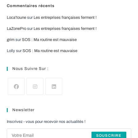
Commentaires récents
Loca'toune
sur
Les entreprises françaises ferment !
LaZonePro
sur
Les entreprises françaises ferment !
grim
sur
SOS : Ma routine est mauvaise
Lolly
sur
SOS : Ma routine est mauvaise
Nous Suivre Sur :
S’ouvre
S’ouvre
S’ouvre
dans
dans
dans
Newsletter
un
un
un
nouvel
nouvel
nouvel
Inscrivez - vous pour recevoir nos actualités !
onglet
onglet
onglet
SOUSCRIRE