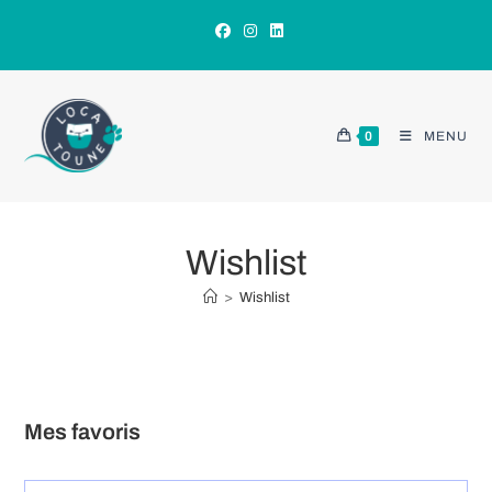
Skip
to
content
0
MENU
Wishlist
>
Wishlist
Mes favoris