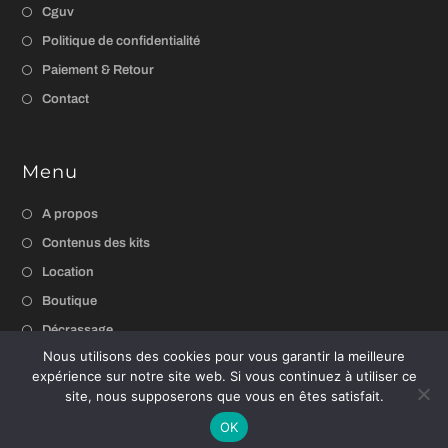
Cguv
Politique de confidentialité
Paiement & Retour
Contact
Menu
A propos
Contenus des kits
Location
Boutique
Décrassage
Nous utilisons des cookies pour vous garantir la meilleure
expérience sur notre site web. Si vous continuez à utiliser ce
site, nous supposerons que vous en êtes satisfait.
OK
Copyright 2022 - Loca'toune - Tous Droits réservés