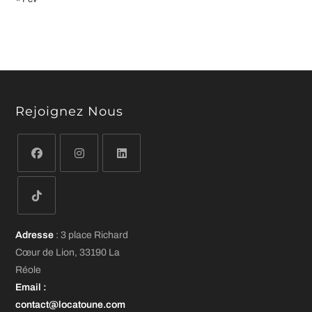
Rejoignez Nous
S’ouvre
S’ouvre
S’ouvre
dans
dans
dans
un
un
un
S’ouvre
nouvel
nouvel
nouvel
Adresse
: 3 place Richard
dans
onglet
onglet
onglet
Cœur de Lion, 33190 La
un
Réole
nouvel
Email
:
onglet
contact@locatoune.com