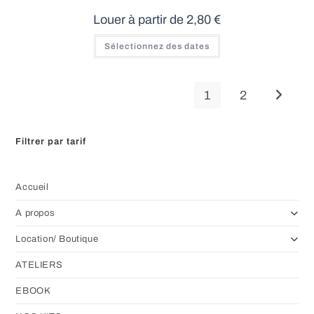
Louer à partir de
2,80
€
Ce
Sélectionnez des dates
produit
a
plusieurs
variations.
Les
1
2
options
peuvent
être
choisies
sur
Filtrer par tarif
la
page
du
produit
Accueil
A propos
Location/ Boutique
ATELIERS
EBOOK