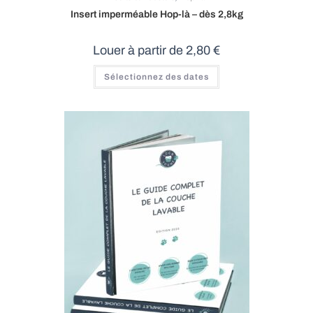
Insert imperméable Hop-là – dès 2,8kg
Louer à partir de
2,80
€
Ce
Sélectionnez des dates
produit
a
plusieurs
variations.
Les
options
peuvent
être
choisies
sur
la
page
du
produit