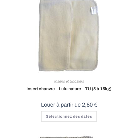
options
peuvent
être
choisies
sur
la
page
du
produit
Inserts et Boosters
Insert chanvre – Lulu nature – TU (5 à 15kg)
Louer à partir de
2,80
€
Sélectionnez des dates