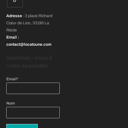
dans
dans
dans
un
un
un
S’ouvre
nouvel
nouvel
nouvel
Adresse
: 3 place Richard
dans
onglet
onglet
onglet
Cœur de Lion, 33190 La
un
Réole
nouvel
Email
:
onglet
contact@locatoune.com
Inscrivez - vous
à
notre newsletter
Email*
Nom