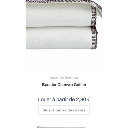
Inserts et Boosters
Booster Chanvre Geffen
Louer à partir de
2,80
€
Ce
Sélectionnez des dates
produit
a
plusieurs
variations.
Les