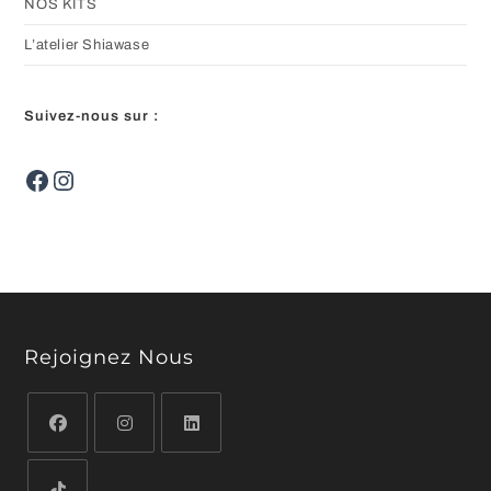
NOS KITS
L’atelier Shiawase
Suivez-nous sur :
Facebook
Instagram
Rejoignez Nous
S’ouvre
S’ouvre
S’ouvre