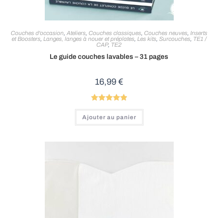
Couches d'occasion
,
Ateliers
,
Couches classiques
,
Couches neuves
,
Inserts
et Boosters
,
Langes, langes à nouer et préplates
,
Les kits
,
Surcouches
,
TE1 /
CAP
,
TE2
Le guide couches lavables – 31 pages
16,99
€
Note
5.00
Ajouter au panier
sur 5