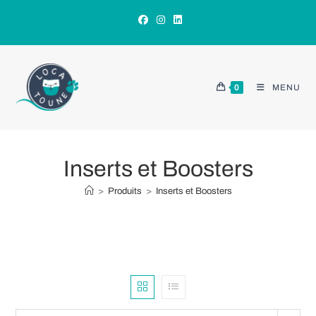
Skip
to
content
0
MENU
Inserts et Boosters
>
Produits
>
Inserts et Boosters