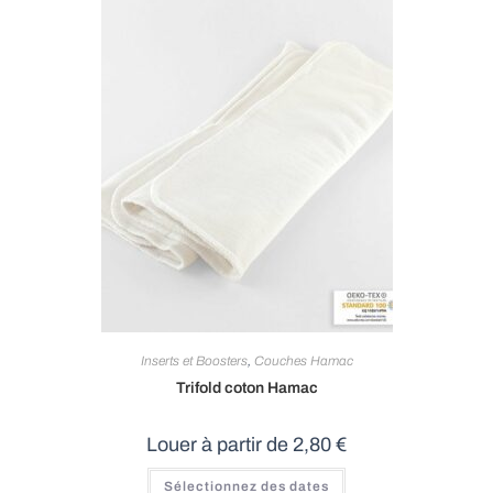
Inserts et Boosters
,
Couches Hamac
Trifold coton Hamac
Louer à partir de
2,80
€
Ce
Sélectionnez des dates
produit