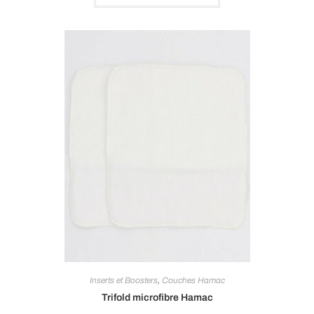
a
plusieurs
variations.
Les
options
peuvent
être
choisies
sur
la
page
du
produit
Inserts et Boosters
,
Couches Hamac
Trifold microfibre Hamac