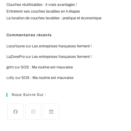
Couches réutilisables : 4 vrais avantages !
Entretenir ses couches lavables en 4 étapes
La location de couches lavables : pratique et économique
Commentaires récents
Loca'toune
sur
Les entreprises françaises ferment !
LaZonePro
sur
Les entreprises françaises ferment !
grim
sur
SOS : Ma routine est mauvaise
Lolly
sur
SOS : Ma routine est mauvaise
Nous Suivre Sur :
S’ouvre
S’ouvre
S’ouvre
dans
dans
dans