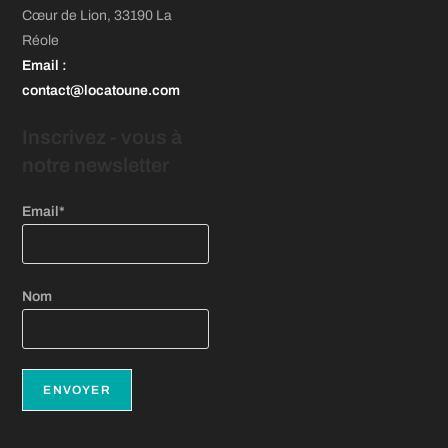
onglet
onglet
onglet
Cœur de Lion, 33190 La
un
Réole
nouvel
Email
:
onglet
contact@locatoune.com
Inscrivez - vous
à
notre newsletter
Email*
Nom