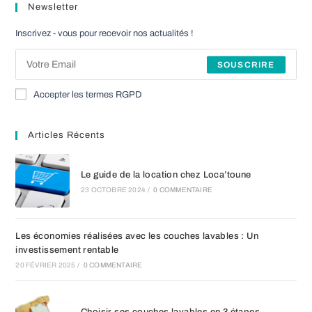
Newsletter
un
un
un
nouvel
nouvel
nouvel
Inscrivez - vous pour recevoir nos actualités !
onglet
onglet
onglet
SOUSCRIRE
Accepter les termes RGPD
Articles Récents
Le guide de la location chez Loca’toune
23 OCTOBRE 2024
/
0 COMMENTAIRE
Les économies réalisées avec les couches lavables : Un
investissement rentable
20 FÉVRIER 2025
/
0 COMMENTAIRE