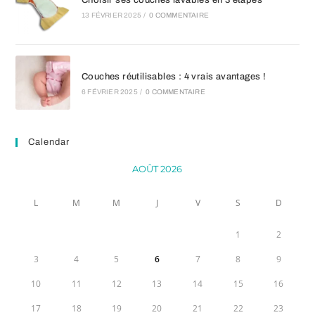
Choisir ses couches lavables en 3 étapes
13 FÉVRIER 2025
/
0 COMMENTAIRE
Couches réutilisables : 4 vrais avantages !
6 FÉVRIER 2025
/
0 COMMENTAIRE
Calendar
AOÛT 2026
L
M
M
J
V
S
D
1
2
3
4
5
6
7
8
9
10
11
12
13
14
15
16
17
18
19
20
21
22
23