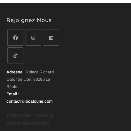
Rejoignez Nous
S’ouvre
S’ouvre
S’ouvre
dans
dans
dans
un
un
un
S’ouvre
nouvel
nouvel
nouvel
Adresse
: 3 place Richard
dans
onglet
onglet
onglet
Cœur de Lion, 33190 La
un
Réole
nouvel
Email
:
onglet
contact@locatoune.com
Inscrivez - vous
à
notre newsletter