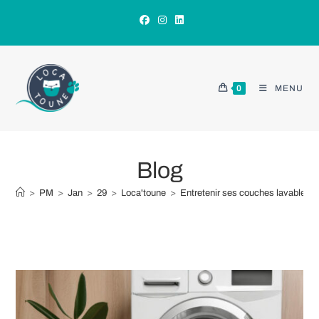
Skip
to
content
0
MENU
Blog
>
PM
>
Jan
>
29
>
Loca'toune
>
Entretenir ses couches lavables e