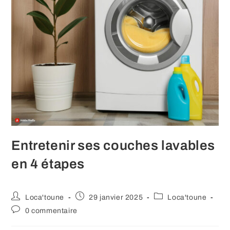
Entretenir ses couches lavables
en 4 étapes
Auteur/autrice
Publication
Post
Loca'toune
29 janvier 2025
Loca'toune
de
publiée :
category:
Commentaires
0 commentaire
la
de
publication :
la