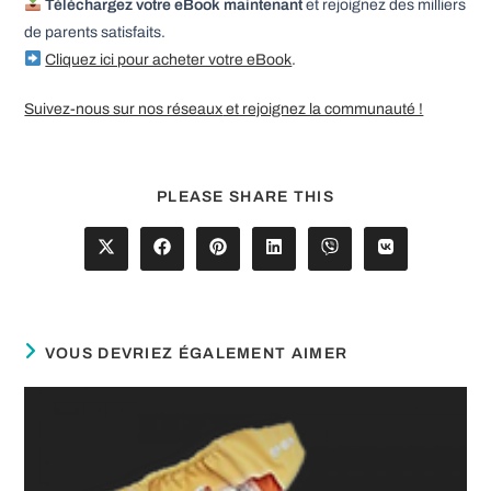
Téléchargez votre eBook maintenant
et rejoignez des milliers
de parents satisfaits.
Cliquez ici pour acheter votre eBook
.
Suivez-nous sur nos réseaux
et rejoignez la communauté !
PARTAGER
PLEASE SHARE THIS
CE
CONTENU
Ouvrir
Ouvrir
Ouvrir
Ouvrir
Ouvrir
Ouvrir
dans
dans
dans
dans
dans
dans
une
une
une
une
une
une
autre
autre
autre
autre
autre
autre
fenêtre
fenêtre
fenêtre
fenêtre
fenêtre
fenêtre
VOUS DEVRIEZ ÉGALEMENT AIMER