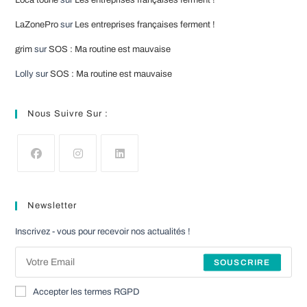
Loca'toune
sur
Les entreprises françaises ferment !
LaZonePro
sur
Les entreprises françaises ferment !
grim
sur
SOS : Ma routine est mauvaise
Lolly
sur
SOS : Ma routine est mauvaise
Nous Suivre Sur :
S’ouvre
S’ouvre
S’ouvre
dans
dans
dans
Newsletter
un
un
un
nouvel
nouvel
nouvel
Inscrivez - vous pour recevoir nos actualités !
onglet
onglet
onglet
SOUSCRIRE
Accepter les termes RGPD