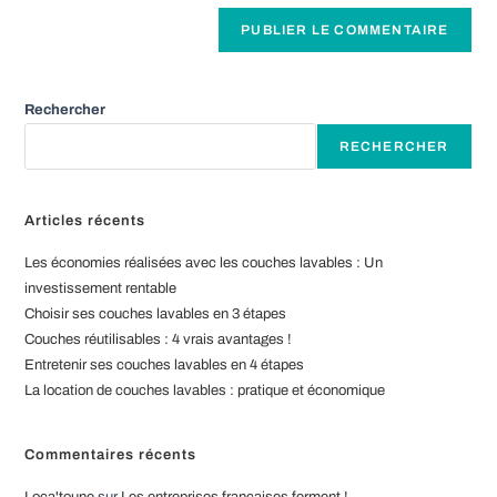
de
A
comment
votre
l
site
t
(facultatif)
e
Rechercher
r
RECHERCHER
n
a
t
Articles récents
i
Les économies réalisées avec les couches lavables : Un
v
investissement rentable
e
Choisir ses couches lavables en 3 étapes
:
Couches réutilisables : 4 vrais avantages !
Entretenir ses couches lavables en 4 étapes
La location de couches lavables : pratique et économique
Commentaires récents