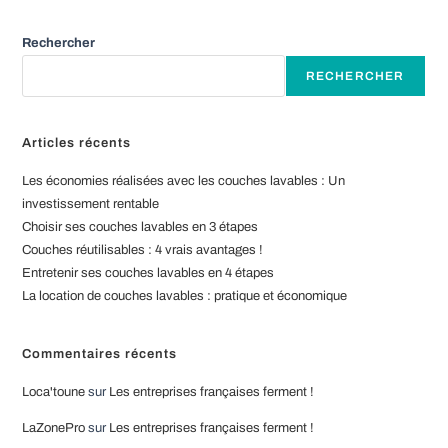
site
t
(facultatif)
e
Rechercher
r
RECHERCHER
n
a
t
Articles récents
i
Les économies réalisées avec les couches lavables : Un
v
investissement rentable
e
Choisir ses couches lavables en 3 étapes
:
Couches réutilisables : 4 vrais avantages !
Entretenir ses couches lavables en 4 étapes
La location de couches lavables : pratique et économique
Commentaires récents
Loca'toune
sur
Les entreprises françaises ferment !
LaZonePro
sur
Les entreprises françaises ferment !