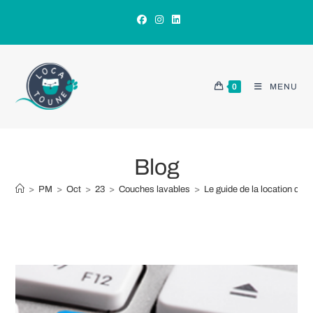
Skip
to
content
0
MENU
Blog
>
PM
>
Oct
>
23
>
Couches lavables
>
Le guide de la location che