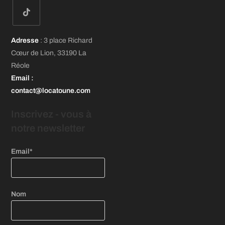
S’ouvre
S’ouvre
S’ouvre
dans
dans
dans
un
un
un
S’ouvre
nouvel
nouvel
nouvel
Adresse
: 3 place Richard
dans
onglet
onglet
onglet
Cœur de Lion, 33190 La
un
Réole
nouvel
Email
:
onglet
contact@locatoune.com
Inscrivez - vous
à
notre newsletter
Email*
Nom