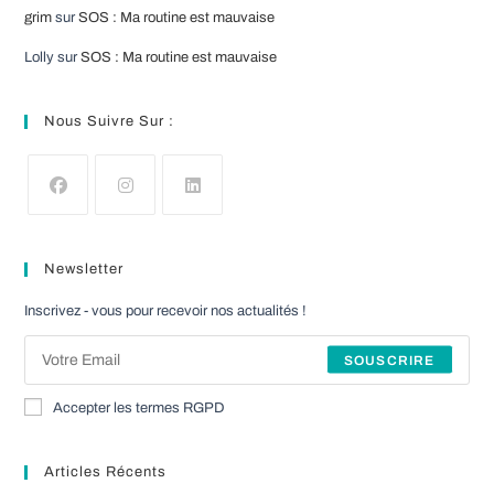
grim
sur
SOS : Ma routine est mauvaise
Lolly
sur
SOS : Ma routine est mauvaise
Nous Suivre Sur :
S’ouvre
S’ouvre
S’ouvre
dans
dans
dans
Newsletter
un
un
un
nouvel
nouvel
nouvel
Inscrivez - vous pour recevoir nos actualités !
onglet
onglet
onglet
SOUSCRIRE
Accepter les termes RGPD
Articles Récents