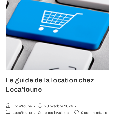
Le guide de la location chez
Loca’toune
Auteur/autrice
Publication
Loca'toune
23 octobre 2024
de
publiée :
Post
Commentaires
Loca'toune
/
Couches lavables
0 commentaire