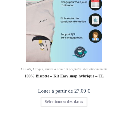
du
produit
Les kits
,
Langes, langes à nouer et préplates
,
Nos abonnements
100% Biscotte – Kit Easy snap hybrique – TL
Louer à partir de
27,00
€
Sélectionnez des dates