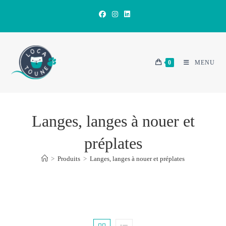
Skip
to
content
0
MENU
Langes, langes à nouer et
préplates
>
Produits
>
Langes, langes à nouer et préplates