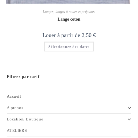
Langes, langes à nouer et préplates
Lange coton
Louer à partir de
2,50
€
Ce
Sélectionnez des dates
produit
a
plusieurs
variations.
Les
options
peuvent
Filtrer par tarif
être
choisies
sur
la
page
Accueil
du
produit
A propos
Location/ Boutique
ATELIERS