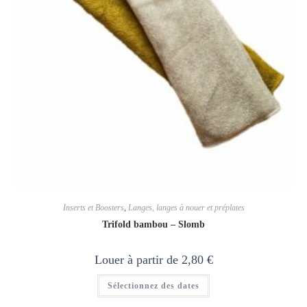
Inserts et Boosters
,
Langes, langes à nouer et préplates
Trifold bambou – Slomb
Louer à partir de
2,80
€
Ce
Sélectionnez des dates
produit
a
plusieurs