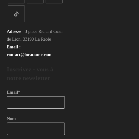
S’ouvre
S’ouvre
S’ouvre
dans
dans
dans
un
un
un
S’ouvre
nouvel
nouvel
nouvel
Adresse
: 3 place Richard Cœur
dans
onglet
onglet
onglet
de Lion, 33190 La Réole
un
Email
:
nouvel
contact@locatoune.com
onglet
Inscrivez - vous
à
notre newsletter
Email*
Nom