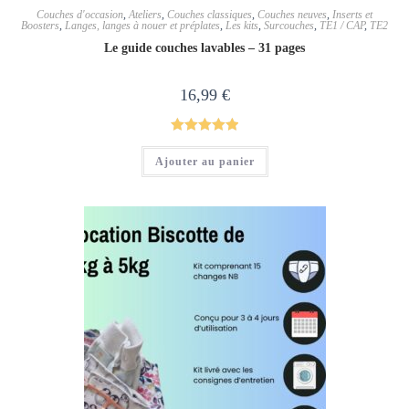
Couches d'occasion
,
Ateliers
,
Couches classiques
,
Couches neuves
,
Inserts et
Boosters
,
Langes, langes à nouer et préplates
,
Les kits
,
Surcouches
,
TE1 / CAP
,
TE2
Le guide couches lavables – 31 pages
16,99
€
Note
5.00
Ajouter au panier
sur 5