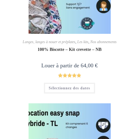
Langes, langes à nouer et préplates
,
Les kits
,
Nos abonnements
100% Biscotte – Kit crevette – NB
Louer à partir de
64,00
€
Note
5.00
Ce
Sélectionnez des dates
produit
sur 5
a
plusieurs
variations.
Les
options
peuvent
être
choisies
sur
la
page