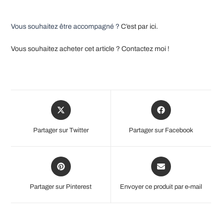
Vous souhaitez être accompagné ?
C’est par ici.
Vous souhaitez acheter cet article ? Contactez moi !
Opens
Opens
in
in
a
a
Partager sur Twitter
Partager sur Facebook
new
new
window
window
Opens
Opens
in
in
a
a
Partager sur Pinterest
Envoyer ce produit par e-mail
new
new
window
window