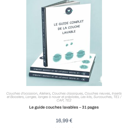
Couches d'occasion
,
Ateliers
,
Couches classiques
,
Couches neuves
,
Inserts
et Boosters
,
Langes, langes à nouer et préplates
,
Les kits
,
Surcouches
,
TE1 /
CAP
,
TE2
Le guide couches lavables – 31 pages
16,99
€