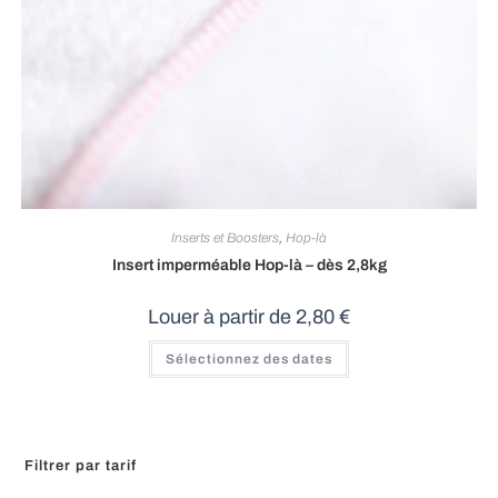
Inserts et Boosters
,
Hop-là
Insert imperméable Hop-là – dès 2,8kg
Louer à partir de
2,80
€
Ce
Sélectionnez des dates
produit
a
plusieurs
variations.
Les
options
peuvent
Filtrer par tarif
être
choisies