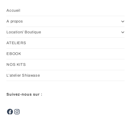
sur
la
page
Accueil
du
produit
A propos
Location/ Boutique
ATELIERS
EBOOK
NOS KITS
L’atelier Shiawase
Suivez-nous sur :
Facebook
Instagram