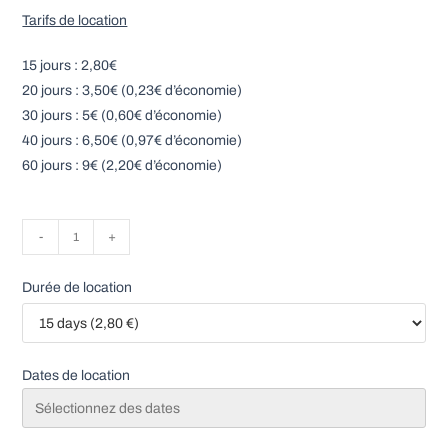
Tarifs de location
15 jours : 2,80€
20 jours : 3,50€ (0,23€ d’économie)
30 jours : 5€ (0,60€ d’économie)
40 jours : 6,50€ (0,97€ d’économie)
60 jours : 9€ (2,20€ d’économie)
quantité
-
+
de
Insert
Durée de location
en
coton
-
Dates de location
Lulu
nature
-