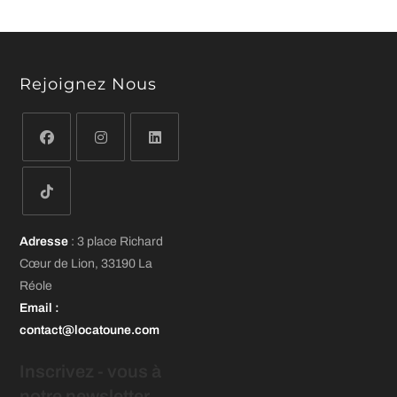
Rejoignez Nous
S’ouvre
S’ouvre
S’ouvre
dans
dans
dans
un
un
un
S’ouvre
nouvel
nouvel
nouvel
Adresse
: 3 place Richard
dans
onglet
onglet
onglet
Cœur de Lion, 33190 La
un
Réole
nouvel
Email
:
onglet
contact@locatoune.com
Inscrivez - vous
à
notre newsletter