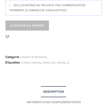
TU
LES LOCATIONS NE PEUVENT PAS COMMENCER/SE
(5
TERMINER LE DIMANCHE (HIGHLIGHTED).
à
15kg)
AJOUTER AU PANIER
A
l
t
Catégorie :
Inserts et Boosters
e
Étiquettes :
coton
,
france
,
insert
,
lulu nature
,
tu
r
n
a
t
i
DESCRIPTION
v
e
INFORMATIONS COMPLÉMENTAIRES