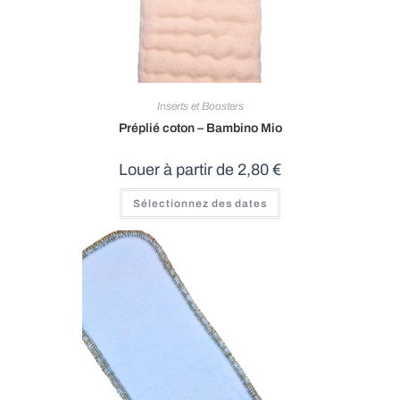
Inserts et Boosters
Préplié coton – Bambino Mio
Louer à partir de
2,80
€
Ce
Sélectionnez des dates
produit
a
plusieurs
variations.
Les
options
peuvent
être
choisies
sur
la
page
du
produit