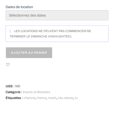
Dates de location
LES LOCATIONS NE PEUVENT PAS COMMENCER/SE
TERMINER LE DIMANCHE (HIGHLIGHTED).
AJOUTER AU PANIER
A
l
t
UGS :
ND
e
Catégorie :
Inserts et Boosters
r
Étiquettes :
chanvre
,
france
,
insert
,
lulu nature
,
tu
n
a