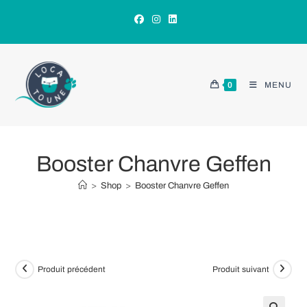
Skip
to
content
0
MENU
Booster Chanvre Geffen
>
Shop
>
Booster Chanvre Geffen
Produit précédent
Produit suivant