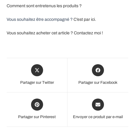
Comment sont entretenus les produits ?
Vous souhaitez être accompagné ?
C’est par ici.
Vous souhaitez acheter cet article ? Contactez moi !
Opens
Opens
in
in
a
a
Partager sur Twitter
Partager sur Facebook
new
new
window
window
Opens
Opens
in
in
a
a
Partager sur Pinterest
Envoyer ce produit par e-mail
new
new
window
window