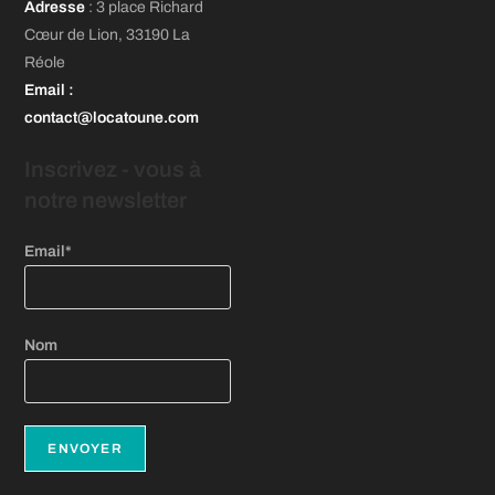
nouvel
nouvel
nouvel
Adresse
: 3 place Richard
dans
onglet
onglet
onglet
Cœur de Lion, 33190 La
un
Réole
nouvel
Email
:
onglet
contact@locatoune.com
Inscrivez - vous
à
notre newsletter
Email*
Nom