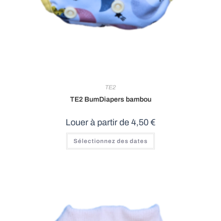
TE2
TE2 BumDiapers bambou
Louer à partir de
4,50
€
Ce
Sélectionnez des dates
produit
a
plusieurs
variations.
Les
options
peuvent
être
choisies
sur
la
page