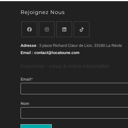
Rejoignez Nous
S’ouvre
S’ouvre
S’ouvre
S’ouvre
Adresse
: 3 place Richard Cœur de Lion, 33190 La Réole
dans
dans
dans
dans
Email
: contact@locatoune.com
un
un
un
un
nouvel
nouvel
nouvel
nouvel
Inscrivez - vous
à
notre newsletter
onglet
onglet
onglet
onglet
Email*
Nom