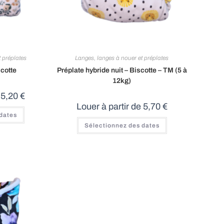
 préplates
Langes, langes à nouer et préplates
scotte
Préplate hybride nuit – Biscotte – TM (5 à
12kg)
e
5,20
€
Louer à partir de
5,70
€
Ce
 dates
produit
a
Sélectionnez des dates
plusieurs
variations.
Les
options
peuvent
être
choisies
sur
la
page
du
produit