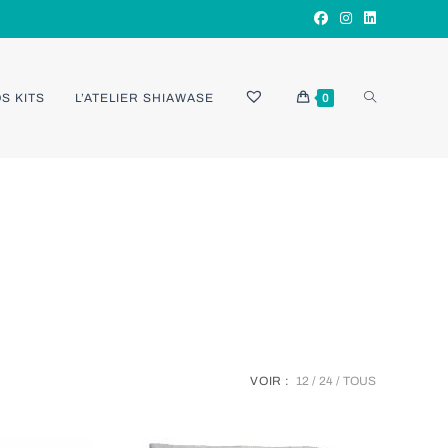
TOGGLE
S KITS
L’ATELIER SHIAWASE
0
WEBSITE
SEARCH
VOIR :
12
24
TOUS