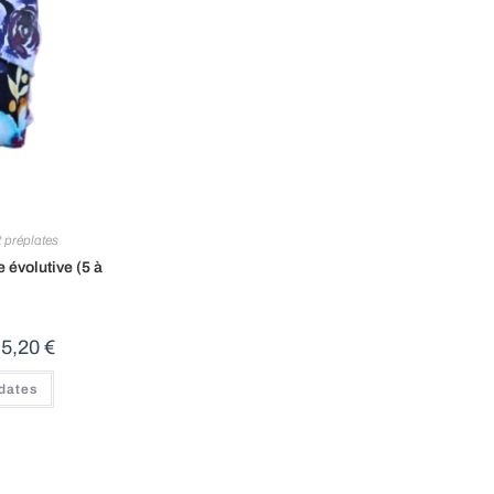
 préplates
 évolutive (5 à
e
5,20
€
 dates