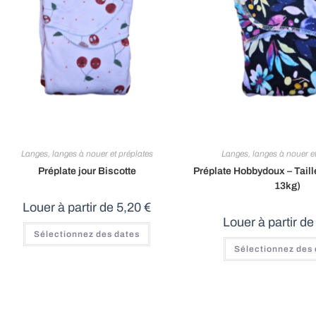
Langes, langes à nouer et préplates
Langes, langes à nouer et
Préplate jour Biscotte
Préplate Hobbydoux – Taille
13kg)
Louer à partir de
5,20
€
Louer à partir d
Ce
Sélectionnez des dates
produit
a
Sélectionnez des
plusieurs
variations.
Les
options
peuvent
être
choisies