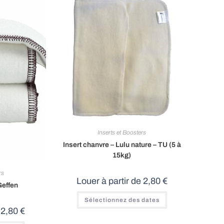
Inserts et Boosters
Insert chanvre – Lulu nature – TU (5 à
15kg)
rs
Louer à partir de
2,80
€
Geffen
Sélectionnez des dates
e
2,80
€