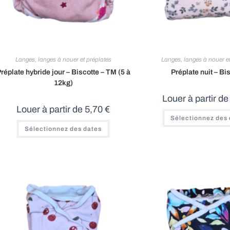
Langes, langes à nouer et préplates
Langes, langes à nouer et
réplate hybride jour – Biscotte – TM (5 à
Préplate nuit – Bi
12kg)
Louer à partir d
Louer à partir de
5,70
€
Sélectionnez des
Sélectionnez des dates