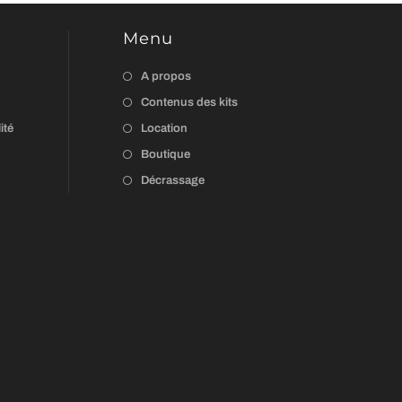
Menu
A propos
Contenus des kits
ité
Location
Boutique
Décrassage