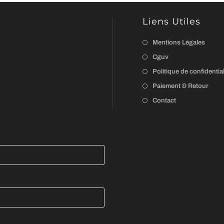
sur
la
Liens Utiles
page
du
produit
Mentions Légales
Cguv
Politique de confidential
Paiement & Retour
Contact