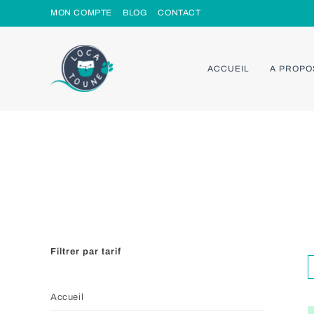
Skip
MON COMPTE
BLOG
CONTACT
to
content
ACCUEIL
A PROPO
Filtrer par tarif
Accueil