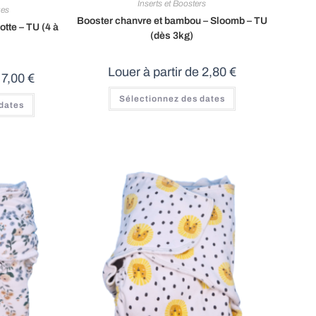
Inserts et Boosters
ues
Booster chanvre et bambou – Sloomb – TU
tte – TU (4 à
(dès 3kg)
Louer à partir de
2,80
€
e
7,00
€
Sélectionnez des dates
 dates