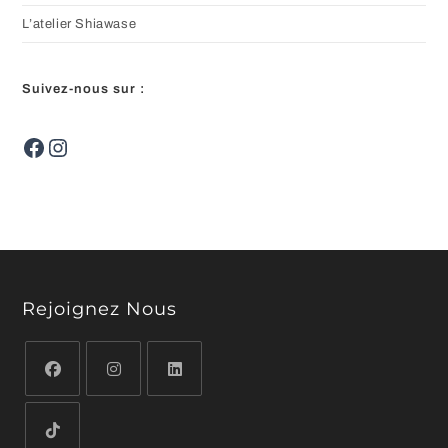
L’atelier Shiawase
Suivez-nous sur :
Facebook
Instagram
Rejoignez Nous
S’ouvre
S’ouvre
S’ouvre
dans
dans
dans