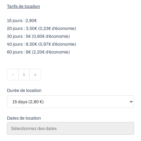
Tarifs de location
15 jours : 2,80€
20 jours : 3,50€ (0,23€ d’économie)
30 jours : 5€ (0,60€ d’économie)
40 jours : 6,50€ (0,97€ d’économie)
60 jours : 9€ (2,20€ d’économie)
quantité
-
+
de
Double
Durée de location
couche
chanvre
-
Dates de location
Lulu
Nature
-