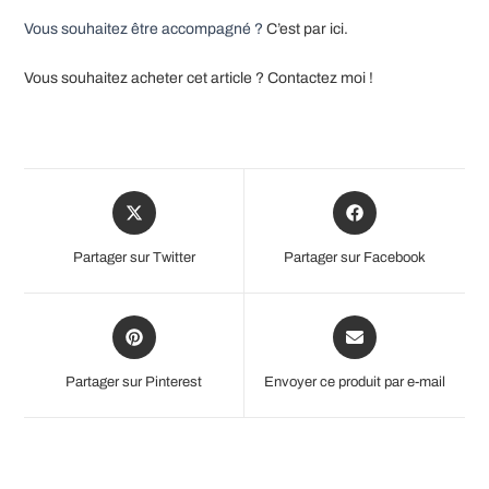
Vous souhaitez être accompagné ?
C’est par ici.
Vous souhaitez acheter cet article ? Contactez moi !
Opens
Opens
in
in
a
a
Partager sur Twitter
Partager sur Facebook
new
new
window
window
Opens
Opens
in
in
a
a
Partager sur Pinterest
Envoyer ce produit par e-mail
new
new
window
window