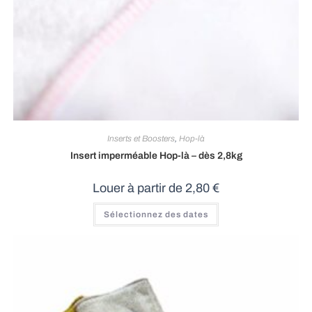
Inserts et Boosters
,
Hop-là
Insert imperméable Hop-là – dès 2,8kg
Louer à partir de
2,80
€
Ce
Sélectionnez des dates
produit
a
plusieurs
variations.
Les
options
peuvent
être
choisies
sur