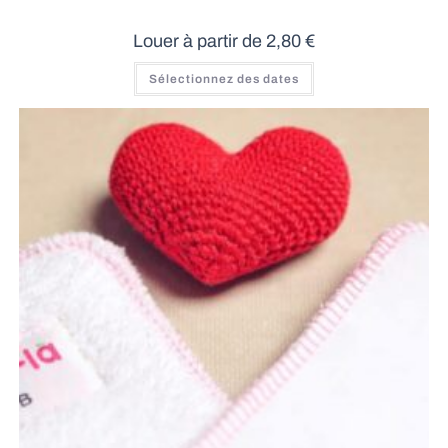
Louer à partir de
2,80
€
Ce
Sélectionnez des dates
produit
a
plusieurs
variations.
Les
options
peuvent
être
choisies
sur
la
page
du
produit