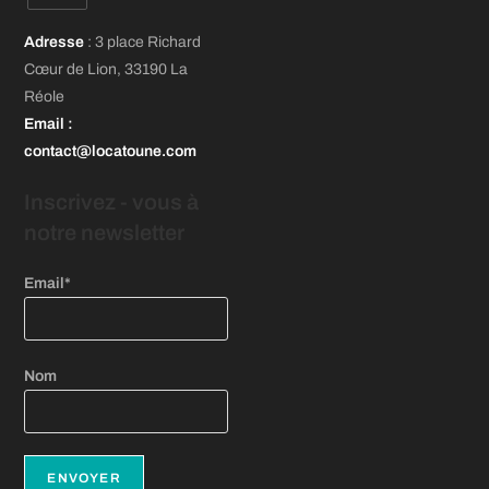
un
un
un
S’ouvre
nouvel
nouvel
nouvel
Adresse
: 3 place Richard
dans
onglet
onglet
onglet
Cœur de Lion, 33190 La
un
Réole
nouvel
Email
:
onglet
contact@locatoune.com
Inscrivez - vous
à
notre newsletter
Email*
Nom