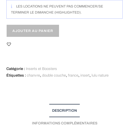
TL
LES LOCATIONS NE PEUVENT PAS COMMENCER/SE
(10
TERMINER LE DIMANCHE (HIGHLIGHTED).
à
15kg)
AJOUTER AU PANIER
A
l
t
Catégorie :
Inserts et Boosters
e
Étiquettes :
chanvre
,
double couche
,
france
,
insert
,
lulu nature
r
n
a
t
i
DESCRIPTION
v
e
INFORMATIONS COMPLÉMENTAIRES