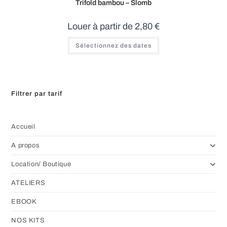
Trifold bambou – Slomb
Louer à partir de
2,80
€
Ce
Sélectionnez des dates
produit
a
plusieurs
variations.
Les
options
peuvent
Filtrer par tarif
être
choisies
sur
la
page
Accueil
du
produit
A propos
Location/ Boutique
ATELIERS
EBOOK
NOS KITS