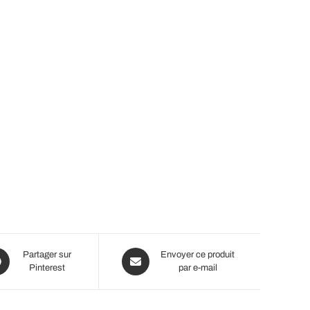
ns
Opens
Partager sur
Envoyer ce produit
Pinterest
par e-mail
in
a
new