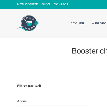
Skip
MON COMPTE
BLOG
CONTACT
to
content
ACCUEIL
A PROPO
Booster c
Filtrer par tarif
Accueil