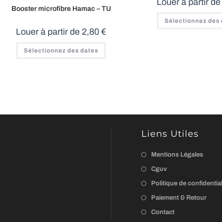
Louer à partir d
Booster microfibre Hamac – TU
Sélectionnez des
Louer à partir de
2,80
€
Sélectionnez des dates
Liens Utiles
Mentions Légales
Cguv
Politique de confidential
Paiement & Retour
Contact