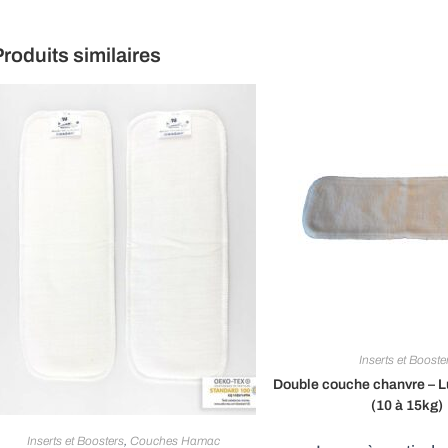
window
window
win
roduits similaires
Inserts et Booste
Double couche chanvre – Lu
(10 à 15kg)
Inserts et Boosters
,
Couches Hamac