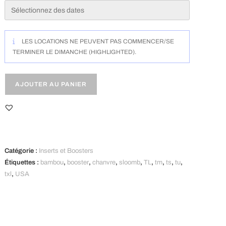
Sloomb
-
TU
LES LOCATIONS NE PEUVENT PAS COMMENCER/SE
(dès
TERMINER LE DIMANCHE (HIGHLIGHTED).
3kg)
AJOUTER AU PANIER
A
l
t
Catégorie :
Inserts et Boosters
e
Étiquettes :
bambou
,
booster
,
chanvre
,
sloomb
,
TL
,
tm
,
ts
,
tu
,
r
txl
,
USA
n
a
t
i