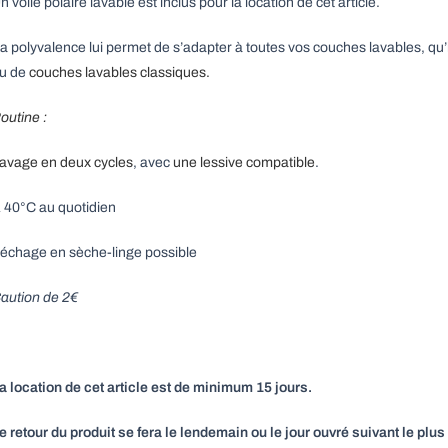
n voile polaire lavable est inclus pour la location de cet article.
a polyvalence lui permet de s’adapter à toutes vos couches lavables, qu’
u de
couches lavables classiques.
outine :
avage en deux cycles
, avec
une lessive compatible
.
 40°C au quotidien
échage en sèche-linge possible
aution de 2€
a location de cet article est de minimum 15 jours.
e retour du produit se fera le lendemain ou le jour ouvré suivant le plus 