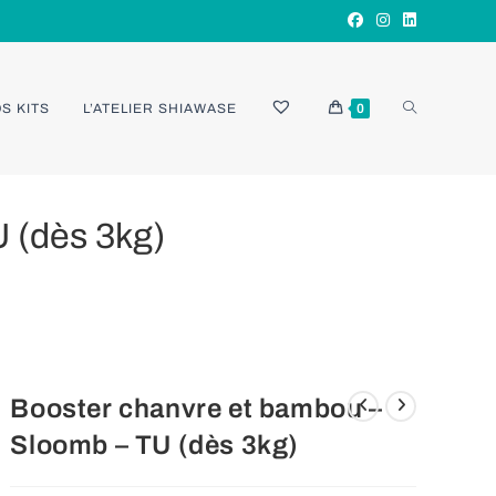
TOGGLE
S KITS
L’ATELIER SHIAWASE
0
 (dès 3kg)
WEBSITE
SEARCH
Booster chanvre et bambou –
Sloomb – TU (dès 3kg)