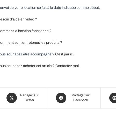
’envoi de votre location se fait à la date indiquée comme début.
esoin d’aide en vidéo ?
omment la location fonctionne ?
omment sont entretenus les produits ?
ous souhaitez être accompagné ?
C’est par ici.
ous souhaitez acheter cet article ? Contactez moi !
Opens
Opens
Ope
Partager sur
Partager sur
Twitter
Facebook
in
in
in
a
a
a
new
new
new