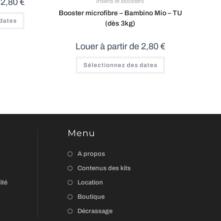
e
2,80
€
Inserts et Boosters
Booster microfibre – Bambino Mio – TU
 dates
(dès 3kg)
Louer à partir de
2,80
€
Sélectionnez des dates
Menu
A propos
Contenus des kits
ité
Location
Boutique
Décrassage