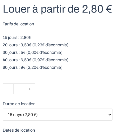
Louer à partir de
2,80
€
Tarifs de location
15 jours : 2,80€
20 jours : 3,50€ (0,23€ d’économie)
30 jours : 5€ (0,60€ d’économie)
40 jours : 6,50€ (0,97€ d’économie)
60 jours : 9€ (2,20€ d’économie)
quantité
-
+
de
Booster
Durée de location
chanvre
et
bambou
Dates de location
-