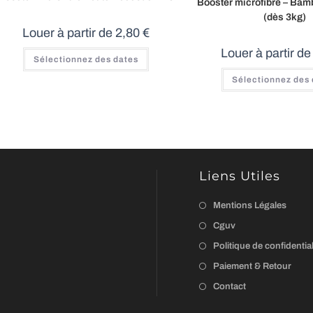
Booster microfibre – Bam
(dès 3kg)
Louer à partir de
2,80
€
Louer à partir d
Sélectionnez des dates
Sélectionnez des
Liens Utiles
Mentions Légales
Cguv
Politique de confidential
Paiement & Retour
Contact