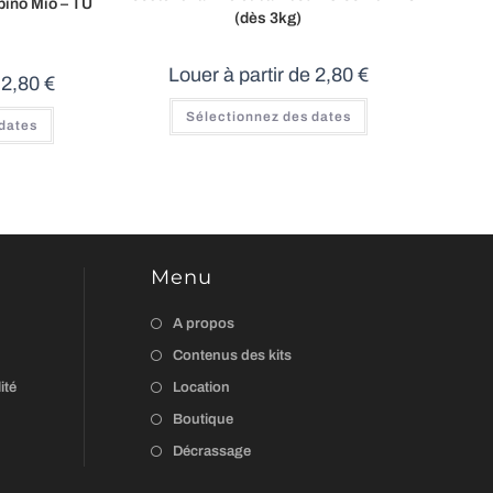
bino Mio – TU
(dès 3kg)
Louer à partir de
2,80
€
e
2,80
€
Sélectionnez des dates
 dates
Menu
A propos
Contenus des kits
ité
Location
Boutique
Décrassage