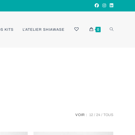
TOGGLE
S KITS
L’ATELIER SHIAWASE
0
WEBSITE
SEARCH
VOIR :
12
24
TOUS