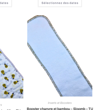
 dates
Sélectionnez des dates
Inserts et Boosters
rs
Booster chanvre et bambou – Sloomb – TU