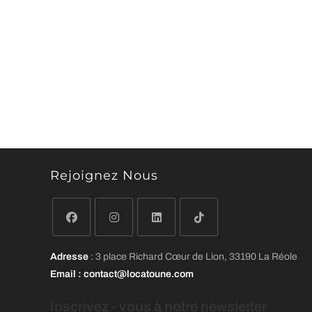
Rejoignez Nous
S’ouvre
S’ouvre
S’ouvre
S’ouvre
Adresse
: 3 place Richard Cœur de Lion, 33190 La Réole
dans
dans
dans
dans
Email
: contact@locatoune.com
un
un
un
un
nouvel
nouvel
nouvel
nouvel
Inscrivez - vous
à
notre newsletter