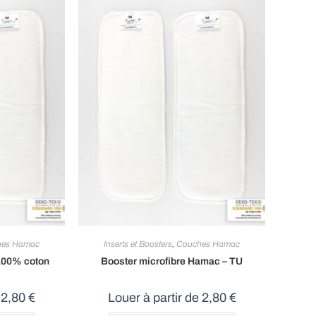
hes Hamac
Inserts et Boosters
,
Couches Hamac
100% coton
Booster microfibre Hamac – TU
e
2,80
€
Louer à partir de
2,80
€