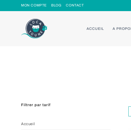
Skip
MON COMPTE
BLOG
CONTACT
to
content
ACCUEIL
A PROPO
Filtrer par tarif
Accueil