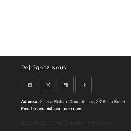
Rejoignez Nous
S’ouvre
S’ouvre
S’ouvre
S’ouvre
Adresse
: 3 place Richard Cœur de Lion, 33190 La Réole
dans
dans
dans
dans
Email
: contact@locatoune.com
un
un
un
un
nouvel
nouvel
nouvel
nouvel
Inscrivez - vous
à
notre newsletter
onglet
onglet
onglet
onglet