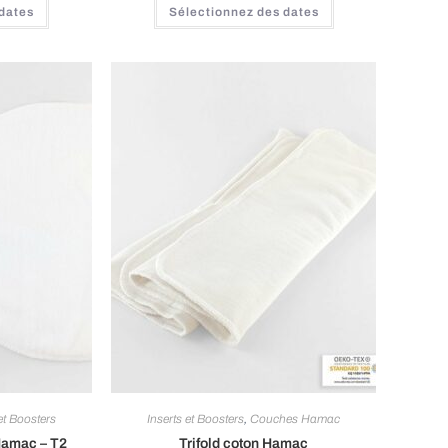
 dates
Sélectionnez des dates
et Boosters
Inserts et Boosters
,
Couches Hamac
 Hamac – T2
Trifold coton Hamac