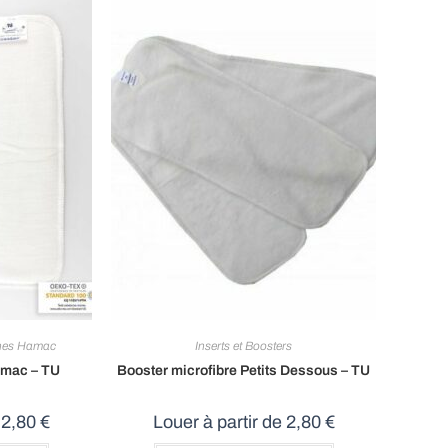
hes Hamac
Inserts et Boosters
amac – TU
Booster microfibre Petits Dessous – TU
e
2,80
€
Louer à partir de
2,80
€