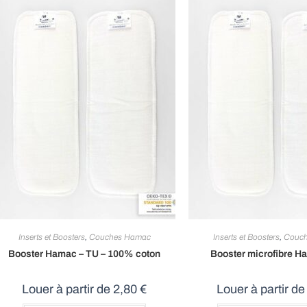
Inserts et Boosters
,
Couches Hamac
Inserts et Boosters
,
Couc
Booster Hamac – TU – 100% coton
Booster microfibre H
Louer à partir de
2,80
€
Louer à partir d