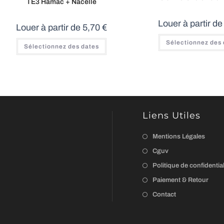
TE3 Hamac + Nacelle
Louer à partir d
Louer à partir de
5,70
€
Ce
Sélectionnez des
Sélectionnez des dates
produit
a
plusieurs
variations.
Les
options
peuvent
être
choisies
sur
Liens Utiles
la
page
du
Mentions Légales
produit
Cguv
Politique de confidential
Paiement & Retour
Contact