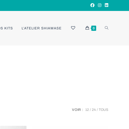
TOGGLE
S KITS
L’ATELIER SHIAWASE
0
WEBSITE
SEARCH
VOIR :
12
24
TOUS