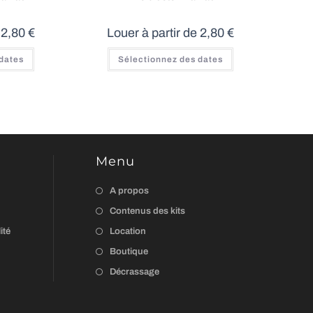
e
2,80
€
Louer à partir de
2,80
€
Ce
 dates
Sélectionnez des dates
produit
a
plusieurs
variations.
Les
options
peuvent
être
choisies
sur
la
Menu
page
du
produit
A propos
Contenus des kits
ité
Location
Boutique
Décrassage