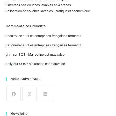
Entretenir ses couches lavables en 4 étapes
La location de couches lavables : pratique et économique
Commentaires récents
Loca'toune
sur
Les entreprises françaises ferment !
LaZonePro
sur
Les entreprises françaises ferment !
grim
sur
SOS : Ma routine est mauvaise
Lolly
sur
SOS : Ma routine est mauvaise
Nous Suivre Sur :
S’ouvre
S’ouvre
S’ouvre
dans
dans
dans
Newsletter