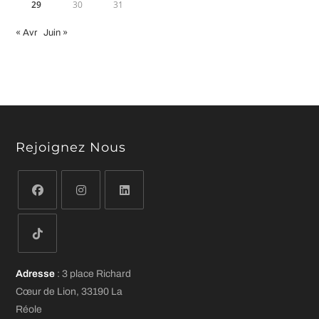
29
30
31
« Avr
Juin »
Rejoignez Nous
S’ouvre
S’ouvre
S’ouvre
dans
dans
dans
un
un
un
S’ouvre
nouvel
nouvel
nouvel
Adresse
: 3 place Richard
dans
onglet
onglet
onglet
Cœur de Lion, 33190 La
un
Réole
nouvel