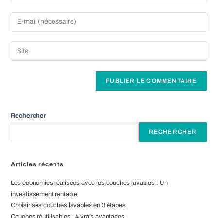
your
name
Enter
or
your
username
email
Saisir
to
address
l’URL
comment
to
de
A
comment
votre
l
site
t
(facultatif)
e
Rechercher
r
RECHERCHER
n
a
t
Articles récents
i
Les économies réalisées avec les couches lavables : Un
v
investissement rentable
e
Choisir ses couches lavables en 3 étapes
:
Couches réutilisables : 4 vrais avantages !