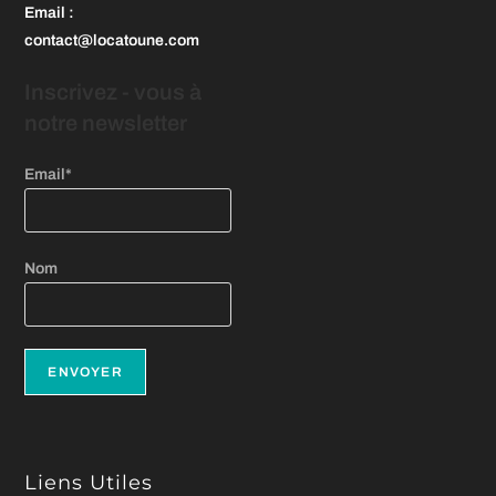
Email
:
onglet
contact@locatoune.com
Inscrivez - vous
à
notre newsletter
Email*
Nom
Liens Utiles