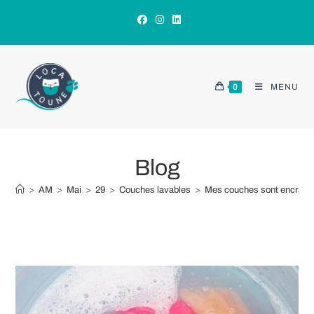
Skip
to
content
0
MENU
Blog
>
AM
>
Mai
>
29
>
Couches lavables
>
Mes couches sont encrass