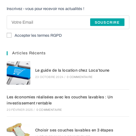
un
un
un
nouvel
nouvel
nouvel
Inscrivez - vous pour recevoir nos actualités !
onglet
onglet
onglet
SOUSCRIRE
Accepter les termes RGPD
Articles Récents
Le guide de la location chez Loca’toune
23 OCTOBRE 2024
/
0 COMMENTAIRE
Les économies réalisées avec les couches lavables : Un
investissement rentable
20 FÉVRIER 2025
/
0 COMMENTAIRE
Choisir ses couches lavables en 3 étapes