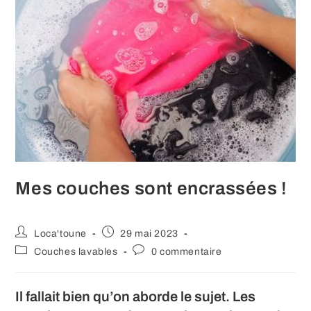
Mes couches sont encrassées !
Auteur/autrice
Publication
Loca'toune
29 mai 2023
de
publiée :
Post
Commentaires
Couches lavables
0 commentaire
la
category:
de
publication :
la
publication :
Il fallait bien qu’on aborde le sujet. Les