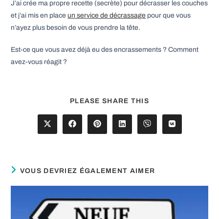
J’ai crée ma propre recette (secrète) pour décrasser les couches
et j’ai mis en place
un service de décrassage
pour que vous
n’ayez plus besoin de vous prendre la tête.
Est-ce que vous avez déjà eu des encrassements ? Comment
avez-vous réagit ?
PARTAGER
PLEASE SHARE THIS
CE
CONTENU
Ouvrir
Ouvrir
Ouvrir
Ouvrir
Ouvrir
Ouvrir
dans
dans
dans
dans
dans
dans
une
une
une
une
une
une
autre
autre
autre
autre
autre
autre
fenêtre
fenêtre
fenêtre
fenêtre
fenêtre
fenêtre
VOUS DEVRIEZ ÉGALEMENT AIMER