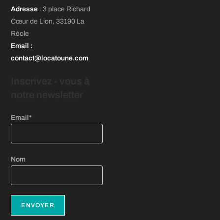
S’ouvre
nouvel
nouvel
nouvel
Adresse
: 3 place Richard
dans
onglet
onglet
onglet
Cœur de Lion, 33190 La
un
Réole
nouvel
Email
:
onglet
contact@locatoune.com
Inscrivez - vous
à
notre newsletter
Email*
Nom