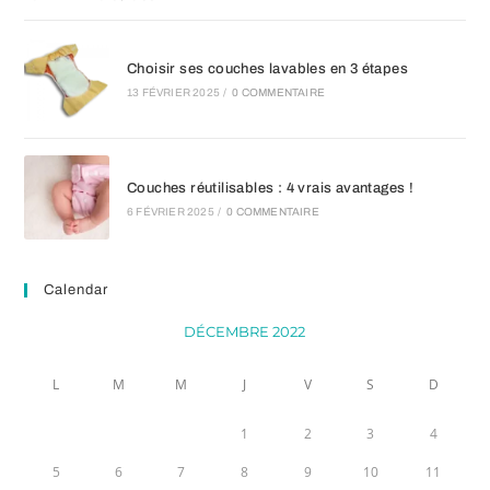
Choisir ses couches lavables en 3 étapes
13 FÉVRIER 2025
/
0 COMMENTAIRE
Couches réutilisables : 4 vrais avantages !
6 FÉVRIER 2025
/
0 COMMENTAIRE
Calendar
DÉCEMBRE 2022
L
M
M
J
V
S
D
1
2
3
4
5
6
7
8
9
10
11