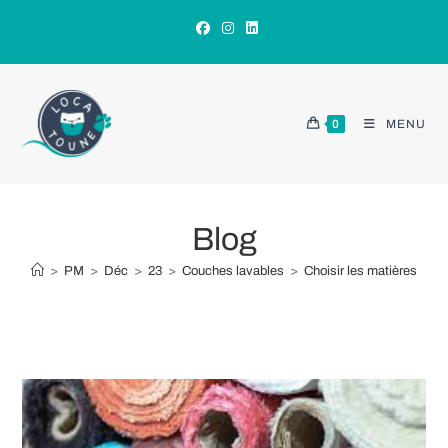
Skip
to
content
0
MENU
Blog
>
PM
>
Déc
>
23
>
Couches lavables
>
Choisir les matières