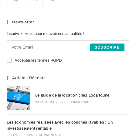
S’ouvre
S’ouvre
S’ouvre
dans
dans
dans
Newsletter
un
un
un
nouvel
nouvel
nouvel
Inscrivez - vous pour recevoir nos actualités !
onglet
onglet
onglet
SOUSCRIRE
Accepter les termes RGPD
Articles Récents
Le guide de la location chez Loca’toune
23 OCTOBRE 2024
/
0 COMMENTAIRE
Les économies réalisées avec les couches lavables : Un
investissement rentable
20 FÉVRIER 2025
/
0 COMMENTAIRE