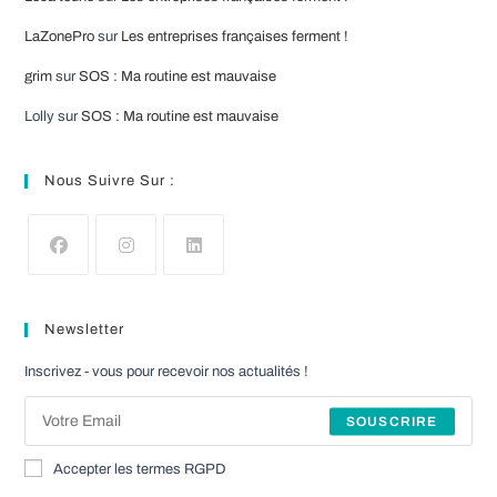
LaZonePro
sur
Les entreprises françaises ferment !
grim
sur
SOS : Ma routine est mauvaise
Lolly
sur
SOS : Ma routine est mauvaise
Nous Suivre Sur :
S’ouvre
S’ouvre
S’ouvre
dans
dans
dans
Newsletter
un
un
un
nouvel
nouvel
nouvel
Inscrivez - vous pour recevoir nos actualités !
onglet
onglet
onglet
SOUSCRIRE
Accepter les termes RGPD