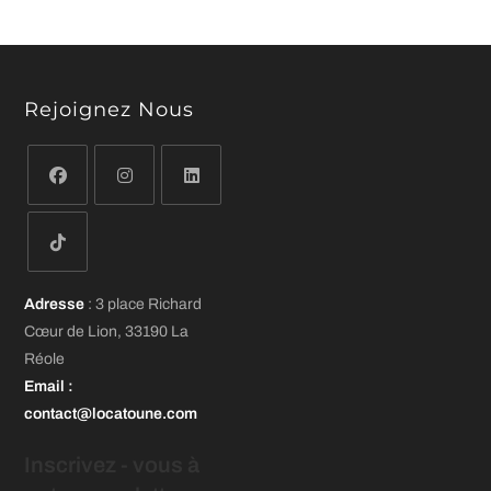
Rejoignez Nous
S’ouvre
S’ouvre
S’ouvre
dans
dans
dans
un
un
un
S’ouvre
nouvel
nouvel
nouvel
Adresse
: 3 place Richard
dans
onglet
onglet
onglet
Cœur de Lion, 33190 La
un
Réole
nouvel
Email
:
onglet
contact@locatoune.com
Inscrivez - vous
à