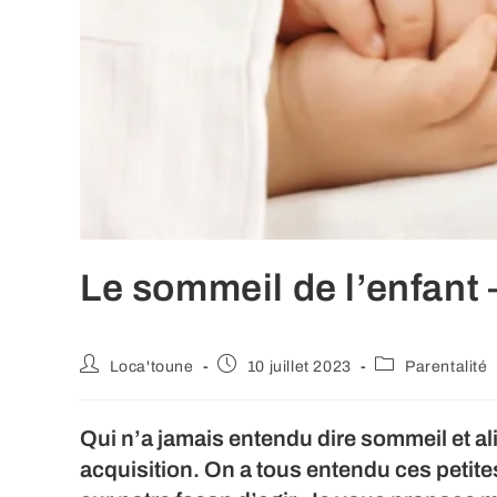
Le sommeil de l’enfant 
Auteur/autrice
Publication
Post
Loca'toune
10 juillet 2023
Parentalité
de
publiée :
category:
la
publication :
Qui n’a jamais entendu dire sommeil et al
acquisition. On a tous entendu ces petite