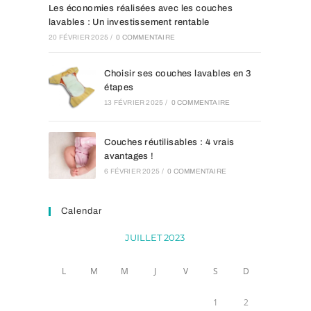
Les économies réalisées avec les couches
lavables : Un investissement rentable
20 FÉVRIER 2025
/
0 COMMENTAIRE
Choisir ses couches lavables en 3
étapes
13 FÉVRIER 2025
/
0 COMMENTAIRE
Couches réutilisables : 4 vrais
avantages !
6 FÉVRIER 2025
/
0 COMMENTAIRE
Calendar
JUILLET 2023
L
M
M
J
V
S
D
1
2