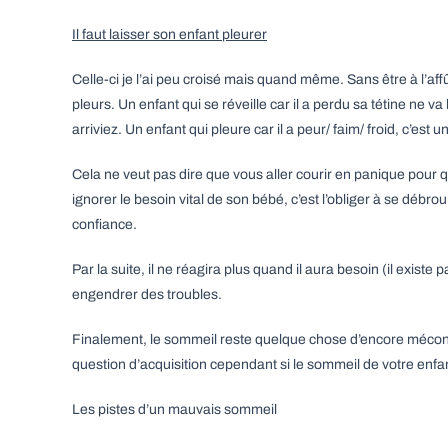
Il faut laisser son enfant pleurer
Celle-ci je l’ai peu croisé mais quand même. Sans être à l’affût 
pleurs. Un enfant qui se réveille car il a perdu sa tétine ne 
arriviez. Un enfant qui pleure car il a peur/ faim/ froid, c’es
Cela ne veut pas dire que vous aller courir en panique pour q
ignorer le besoin vital de son bébé, c’est l’obliger à se débro
confiance.
Par la suite, il ne réagira plus quand il aura besoin (il existe 
engendrer des troubles.
Finalement, le sommeil reste quelque chose d’encore méconnu 
question d’acquisition cependant si le sommeil de votre enfan
Les pistes d’un mauvais sommeil