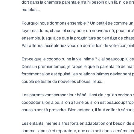
dort dans la chambre parentale n’a ni besoin d’un lit, ni de drap
matelas…
Pourquoi nous dormons ensemble ? Un petit être comme un b
foyer est doux, chaud et cosy pour un nouveau né, pour lui c’
ensemble, jusqu’à ce que la progéniture soit en âge de chas
Par ailleurs, accepteriez vous de dormir loin de votre conjoin
Est-ce que le cododo ruine la vie intime ? J’ai beaucoup lu 
Dans un premier temps, je rappelle que la parentalité de ma
forcément si on est épuisé, les relations intimes deviennent 
couple de tester de nouvelles choses, lieux…
Les parents vont écraser leur bébé. Il est clair qu’en cododo 
cododoter si on a bu, si on a fumé ou si on est beaucoup trop fa
coussin sont à proscrire. Bien entendu, il faut veiller à sécuri
Les enfants, même si très forts en adaptation ont besoin de s
sommeil apaisé et réparateur, que cela soit dans la même c