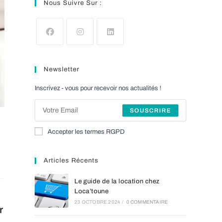
Nous Suivre Sur :
S’ouvre
S’ouvre
S’ouvre
dans
dans
dans
Newsletter
un
un
un
nouvel
nouvel
nouvel
Inscrivez - vous pour recevoir nos actualités !
onglet
onglet
onglet
SOUSCRIRE
Accepter les termes RGPD
Articles Récents
Le guide de la location chez
Loca’toune
23 OCTOBRE 2024
/
0 COMMENTAIRE
r