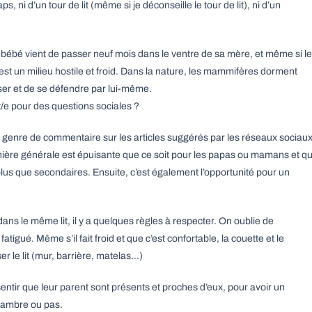
s, ni d’un tour de lit (même si je déconseille le tour de lit), ni d’un
ébé vient de passer neuf mois dans le ventre de sa mère, et même si le
est un milieu hostile et froid. Dans la nature, les mammifères dorment
ser et de se défendre par lui-même.
t/e pour des questions sociales ?
ce genre de commentaire sur les articles suggérés par les réseaux sociaux
nière générale est épuisante que ce soit pour les papas ou mamans et q
plus que secondaires. Ensuite, c’est également l’opportunité pour un
dans le même lit, il y a quelques règles à respecter. On oublie de
tigué. Même s’il fait froid et que c’est confortable, la couette et le
ser le lit (mur, barrière, matelas…)
entir que leur parent sont présents et proches d’eux, pour avoir un
hambre ou pas.