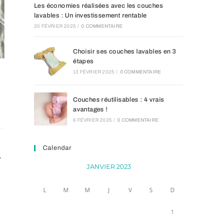
Les économies réalisées avec les couches
lavables : Un investissement rentable
20 FÉVRIER 2025
/
0 COMMENTAIRE
Choisir ses couches lavables en 3
étapes
13 FÉVRIER 2025
/
0 COMMENTAIRE
Couches réutilisables : 4 vrais
avantages !
6 FÉVRIER 2025
/
0 COMMENTAIRE
Calendar
r
JANVIER 2023
L
M
M
J
V
S
D
1