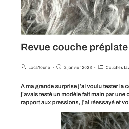
Revue couche préplate 
Auteur/autrice
Publication
Post
Loca'toune
2 janvier 2023
Couches la
de
publiée :
category:
la
publication :
A ma grande surprise j’ai voulu tester la
j’avais testé un modèle fait main par une 
rapport aux pressions, j’ai réessayé et vo