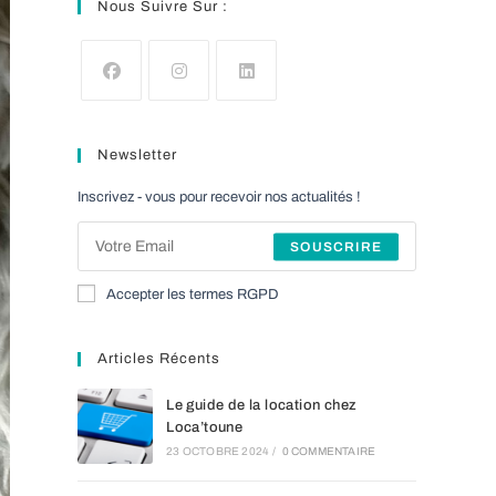
Nous Suivre Sur :
S’ouvre
S’ouvre
S’ouvre
dans
dans
dans
Newsletter
un
un
un
nouvel
nouvel
nouvel
Inscrivez - vous pour recevoir nos actualités !
onglet
onglet
onglet
SOUSCRIRE
Accepter les termes RGPD
Articles Récents
Le guide de la location chez
Loca’toune
23 OCTOBRE 2024
/
0 COMMENTAIRE