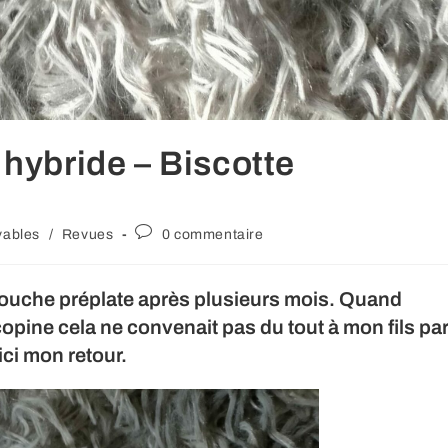
hybride – Biscotte
Commentaires
vables
/
Revues
0 commentaire
de
la
publication :
 couche préplate après plusieurs mois. Quand
copine cela ne convenait pas du tout à mon fils pa
ici mon retour.