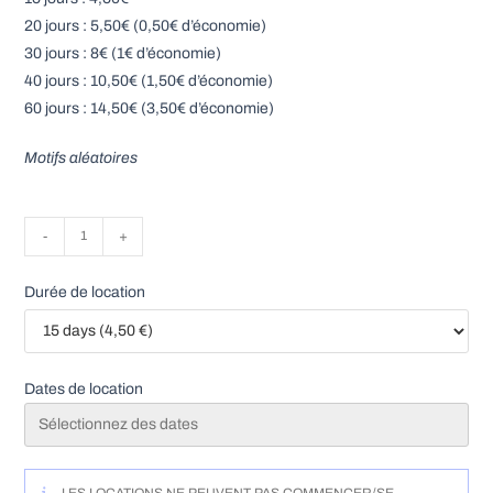
20 jours : 5,50€ (0,50€ d’économie)
30 jours : 8€ (1€ d’économie)
40 jours : 10,50€ (1,50€ d’économie)
60 jours : 14,50€ (3,50€ d’économie)
Motifs aléatoires
quantité
-
+
de
TE2
Durée de location
Wuawua
bambou
-
Dates de location
T2
(9
à
17kg)
LES LOCATIONS NE PEUVENT PAS COMMENCER/SE