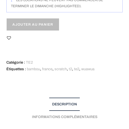
TERMINER LE DIMANCHE (HIGHLIGHTED).
AJOUTER AU PANIER
A
l
t
Catégorie :
TE2
e
Étiquettes :
bambou
,
france
,
scratch
,
t2
,
te2
,
wuawua
r
n
a
t
i
DESCRIPTION
v
e
INFORMATIONS COMPLÉMENTAIRES
: