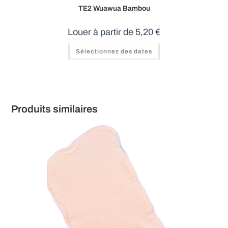
TE2 Wuawua Bambou
Louer à partir de
5,20
€
Ce
Sélectionnez des dates
produit
a
plusieurs
variations.
Les
options
peuvent
être
Produits similaires
choisies
sur
la
page
du
produit