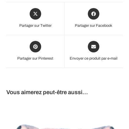
Opens
Opens
in
in
a
a
Partager sur Twitter
Partager sur Facebook
new
new
window
window
Opens
Opens
in
in
a
a
Partager sur Pinterest
Envoyer ce produit par e-mail
new
new
window
window
Vous aimerez peut-être aussi…