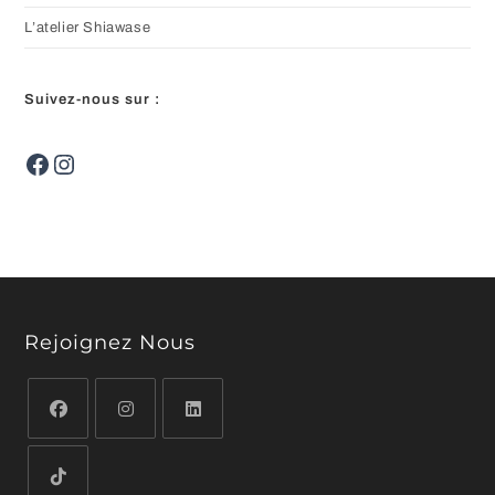
L’atelier Shiawase
Suivez-nous sur :
Facebook
Instagram
Rejoignez Nous
S’ouvre
S’ouvre
S’ouvre
dans
dans
dans