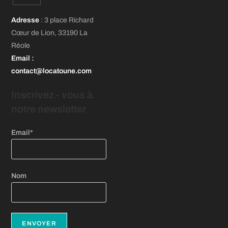
un
un
un
S’ouvre
nouvel
nouvel
nouvel
Adresse
: 3 place Richard
dans
onglet
onglet
onglet
Cœur de Lion, 33190 La
un
Réole
nouvel
Email
:
onglet
contact@locatoune.com
Inscrivez - vous
à
notre newsletter
Email*
Nom