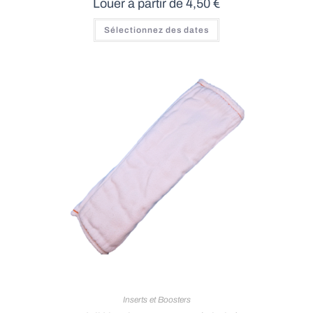
Louer à partir de
4,50
€
Ce
Sélectionnez des dates
produit
a
plusieurs
variations.
Les
options
peuvent
être
choisies
sur
la
page
du
produit
Inserts et Boosters