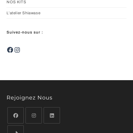
NOS KITS
L’atelier Shiawase
Suivez-nous sur :
Facebook
Instagram
Rejoignez Nous
S’ouvre
S’ouvre
S’ouvre