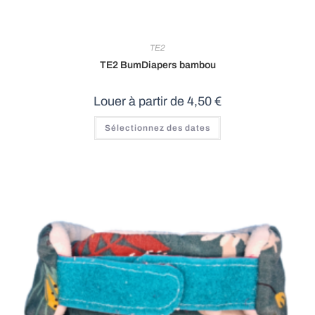
TE2
TE2 BumDiapers bambou
Louer à partir de
4,50
€
Ce
Sélectionnez des dates
produit
a
plusieurs
variations.
Les
options
peuvent
être
choisies
sur
la
page
du
produit