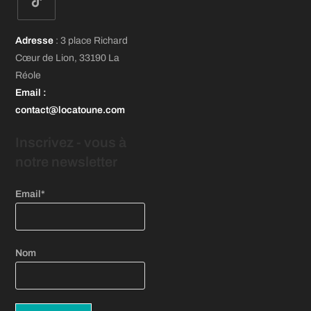
dans
dans
dans
un
un
un
S’ouvre
nouvel
nouvel
nouvel
Adresse
: 3 place Richard
dans
onglet
onglet
onglet
Cœur de Lion, 33190 La
un
Réole
nouvel
Email
:
onglet
contact@locatoune.com
Inscrivez - vous
à
notre newsletter
Email*
Nom