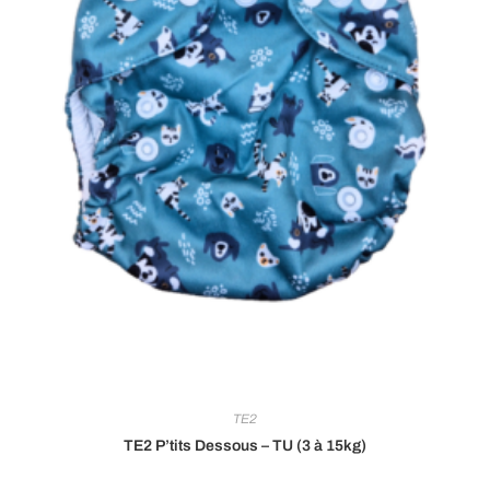
TE2
TE2 P’tits Dessous – TU (3 à 15kg)