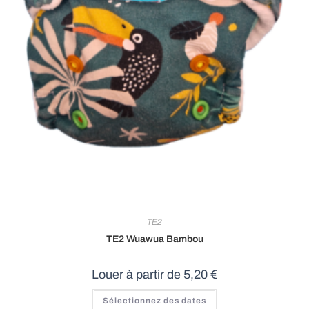
TE2
TE2 Wuawua Bambou
Louer à partir de
5,20
€
Ce
Sélectionnez des dates
produit