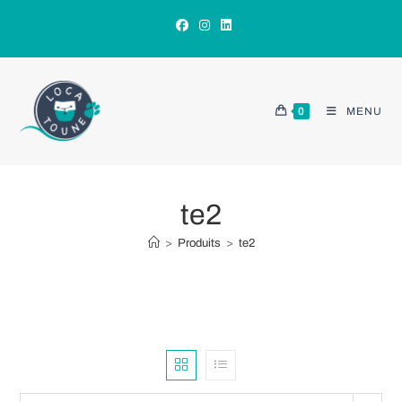
Skip
to
content
0
MENU
te2
>
Produits
>
te2