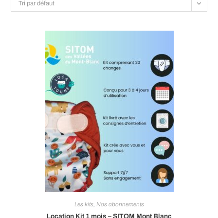
Tri par défaut
Les kits
,
Nos abonnements
Location Kit 1 mois – SITOM Mont Blanc