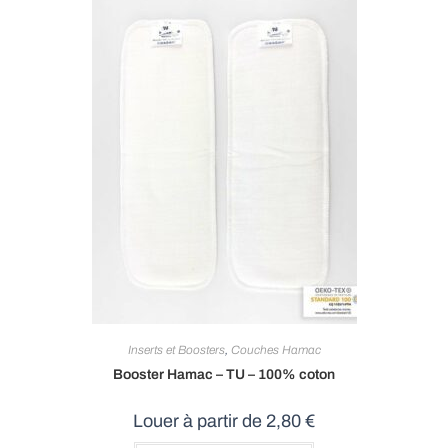
page
du
produit
Inserts et Boosters
,
Couches Hamac
Booster Hamac – TU – 100% coton
Louer à partir de
2,80
€