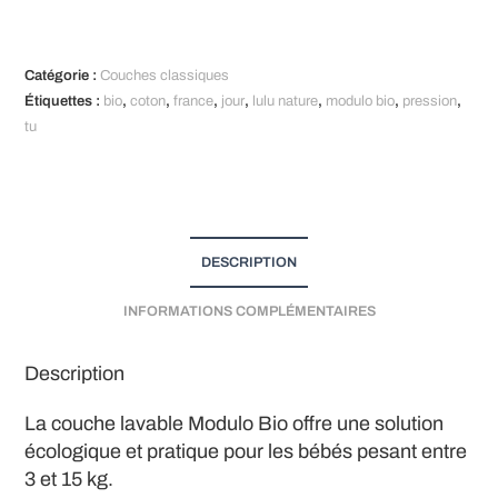
A
l
t
Catégorie :
Couches classiques
e
Étiquettes :
bio
,
coton
,
france
,
jour
,
lulu nature
,
modulo bio
,
pression
,
r
tu
n
a
t
i
v
DESCRIPTION
e
INFORMATIONS COMPLÉMENTAIRES
:
Description
La couche lavable Modulo Bio offre une solution
écologique et pratique pour les bébés pesant entre
3 et 15 kg.