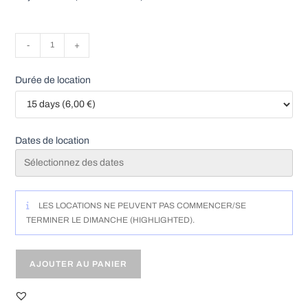
quantité
-
+
de
Modulo
Durée de location
Bio
-
Lulu
Dates de location
Nature
-
TU
(3
LES LOCATIONS NE PEUVENT PAS COMMENCER/SE
à
TERMINER LE DIMANCHE (HIGHLIGHTED).
15kg)
AJOUTER AU PANIER