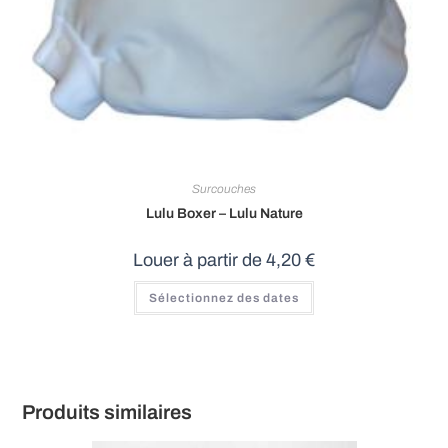
Surcouches
Lulu Boxer – Lulu Nature
Louer à partir de
4,20
€
Ce
Sélectionnez des dates
produit
a
plusieurs
variations.
Les
options
peuvent
être
Produits similaires
choisies
sur
la