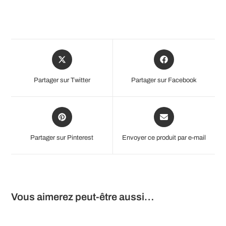
Opens
Opens
in
in
a
a
Partager sur Twitter
Partager sur Facebook
new
new
window
window
Opens
Opens
in
in
a
a
Partager sur Pinterest
Envoyer ce produit par e-mail
new
new
window
window
Vous aimerez peut-être aussi…