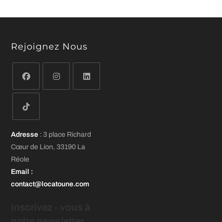
Rejoignez Nous
S’ouvre
S’ouvre
S’ouvre
dans
dans
dans
un
un
un
S’ouvre
nouvel
nouvel
nouvel
Adresse
: 3 place Richard
dans
onglet
onglet
onglet
Cœur de Lion, 33190 La
un
Réole
nouvel
Email
:
onglet
contact@locatoune.com
Inscrivez - vous
à
notre newsletter