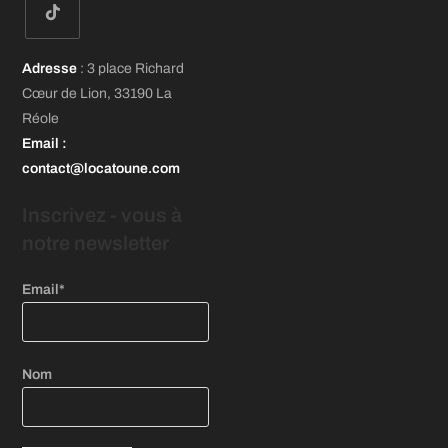
dans
dans
dans
un
un
un
S’ouvre
nouvel
nouvel
nouvel
Adresse
: 3 place Richard
dans
onglet
onglet
onglet
Cœur de Lion, 33190 La
un
Réole
nouvel
Email
:
onglet
contact@locatoune.com
Inscrivez - vous
à
notre newsletter
Email*
Nom