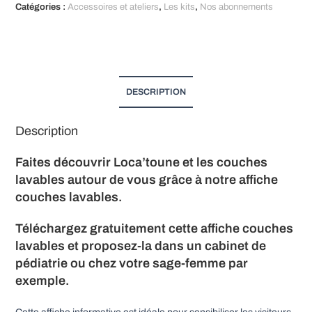
Catégories :
Accessoires et ateliers
,
Les kits
,
Nos abonnements
-
t
A4
e
r
n
a
DESCRIPTION
t
i
Description
v
e
Faites découvrir Loca’toune et les couches
:
lavables autour de vous grâce à notre affiche
couches lavables.
Téléchargez gratuitement cette affiche couches
lavables et proposez-la dans un cabinet de
pédiatrie ou chez votre sage-femme par
exemple.