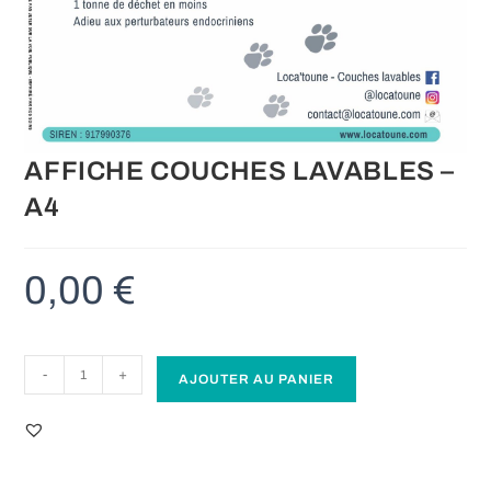
AFFICHE COUCHES LAVABLES –
A4
0,00
€
quantité
-
+
AJOUTER AU PANIER
de
AFFICHE
COUCHES
A
LAVABLES
l