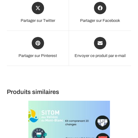
Opens
Opens
in
in
a
a
Partager sur Twitter
Partager sur Facebook
new
new
window
window
Opens
Opens
in
in
a
a
Partager sur Pinterest
Envoyer ce produit par e-mail
new
new
window
window
Produits similaires