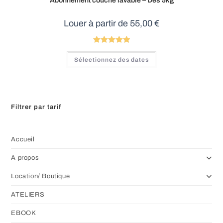
Abonnement couche lavable – Dès 5kg
Louer à partir de
55,00
€
Note
5.00
Sélectionnez des dates
sur 5
Filtrer par tarif
Accueil
A propos
Location/ Boutique
ATELIERS
EBOOK