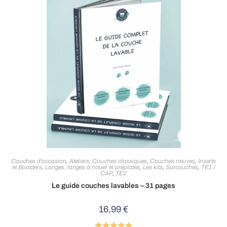
Couches d'occasion
,
Ateliers
,
Couches classiques
,
Couches neuves
,
Inserts
et Boosters
,
Langes, langes à nouer et préplates
,
Les kits
,
Surcouches
,
TE1 /
CAP
,
TE2
Le guide couches lavables – 31 pages
16,99
€