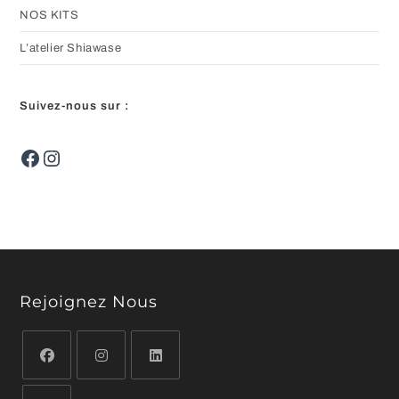
NOS KITS
L’atelier Shiawase
Suivez-nous sur :
Facebook
Instagram
Rejoignez Nous
S’ouvre
S’ouvre
S’ouvre