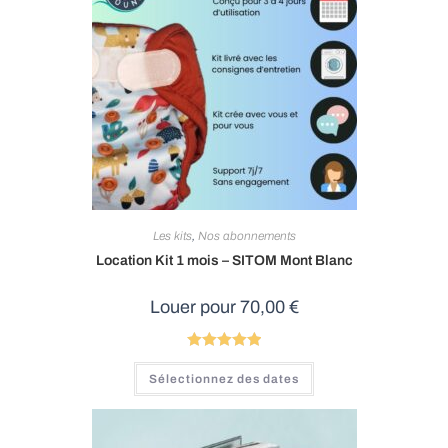
Les kits
,
Nos abonnements
Location Kit 1 mois – SITOM Mont Blanc
Louer pour
70,00
€
Note
5.00
Sélectionnez des dates
sur 5