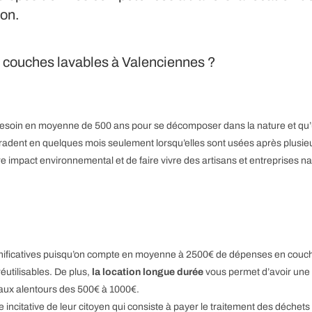
on.
de couches lavables à Valenciennes ?
 besoin en moyenne de 500 ans pour se décomposer dans la nature et qu’
adent en quelques mois seulement lorsqu’elles sont usées après plusieu
re impact environnemental et de faire vivre des artisans et entreprises n
gnificatives puisqu’on compte en moyenne à 2500€ de dépenses en couc
éutilisables. De plus,
la location longue durée
vous permet d’avoir une a
 aux alentours des 500€ à 1000€.
ncitative de leur citoyen qui consiste à payer le traitement des déchet