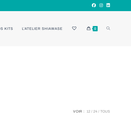
TOGGLE
S KITS
L’ATELIER SHIAWASE
0
WEBSITE
SEARCH
VOIR :
12
24
TOUS