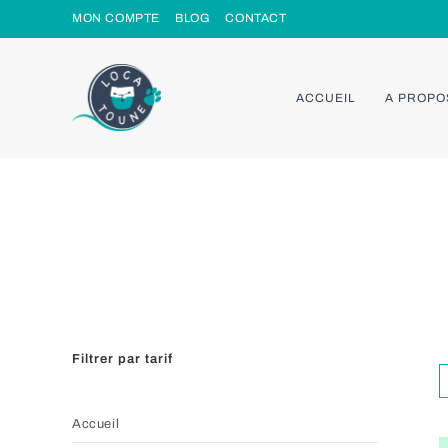
Skip
MON COMPTE
BLOG
CONTACT
to
content
ACCUEIL
A PROPO
Filtrer par tarif
Accueil