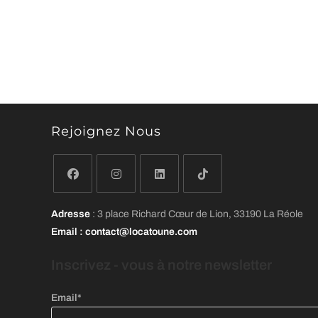
Rejoignez Nous
S’ouvre
S’ouvre
S’ouvre
S’ouvre
Adresse
: 3 place Richard Cœur de Lion, 33190 La Réole
dans
dans
dans
dans
Email
: contact@locatoune.com
un
un
un
un
nouvel
nouvel
nouvel
nouvel
Inscrivez - vous
à
notre newsletter
onglet
onglet
onglet
onglet
Email*